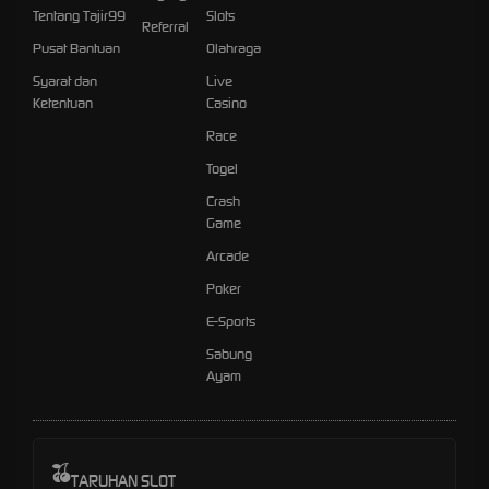
Tentang Tajir99
Slots
Referral
Pusat Bantuan
Olahraga
Syarat dan
Live
Ketentuan
Casino
Race
Togel
Crash
Game
Arcade
Poker
E-Sports
Sabung
Ayam
TARUHAN SLOT