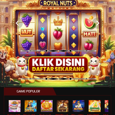
GAME POPULER