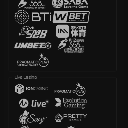
Live Casino