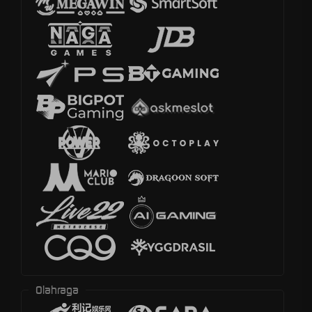
Olahraga