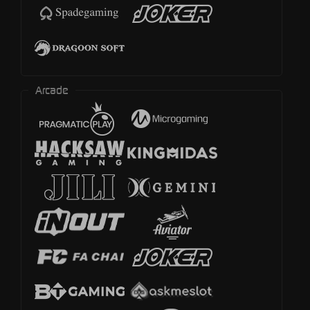
Arcade