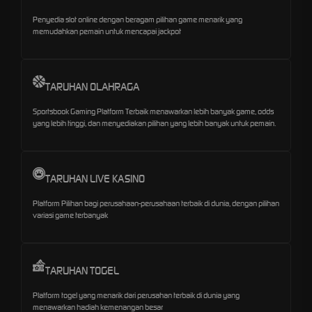
Penyedia slot online dengan beragam pilihan game menarik yang
memudahkan pemain untuk mencapai jackpot
TARUHAN OLAHRAGA
Sportsbook Gaming Platform Terbaik menawarkan lebih banyak game, odds
yang lebih tinggi, dan menyediakan pilihan yang lebih banyak untuk pemain.
TARUHAN LIVE KASINO
Platform Pilihan bagi perusahaan-perusahaan terbaik di dunia, dengan pilihan
variasi game terbanyak
TARUHAN TOGEL
Platform togel yang menarik dari perusahan terbaik di dunia yang
menawarkan hadiah kemenangan besar